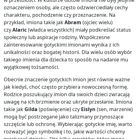
w przeszłości. W kulturze Gotów imiona nie były jedynie
oznaczeniem osoby, ale często odzwierciedlały cechy
charakteru, pochodzenie czy przeznaczenie. Na
przykład, imiona takie jak
Abram
(ojciec wielu)
czy
Alaric
(władca wszystkich) miały podkreślać status
społeczny lub aspiracje rodziny. Współczesne
zainteresowanie gotyckimi imionami wynika z ich
unikalności oraz bogatej historii. Dla wielu osób wybór
takiego imienia dla dziecka to sposób na nadanie mu
wyjątkowej tożsamości.
Obecnie znaczenie gotyckich imion jest równie ważne
jak kiedyś, choć często przybiera nowoczesną formę.
Rodzice poszukujący imion dla swoich dzieci zwracają
uwagę na ich brzmienie oraz ukryte przesłanie. Imiona
takie jak
Gilda
(poświęcenie) czy
Eislyn
(sen, marzenie)
mogą być postrzegane jako talizmany przynoszące
szczęście lub ochronę. Wybierając gotyckie imię, warto
rozważyć jego symbolikę i to, jakie wartości chcemy