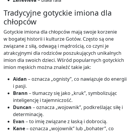
Zenevieva
– biała fala
Tradycyjne gotyckie imiona dla
chłopców
Gotyckie imiona dla chłopców mają swoje korzenie
w bogatej historii i kulturze Gotów. Często są one
związane z siłą, odwagą i mądrością, co czyni je
atrakcyjnymi dla rodziców poszukujących unikalnych
imion dla swoich dzieci. Wśród popularnych gotyckich
imion męskich można znaleźć takie jak:
Aidan
– oznacza „ognisty”, co nawiązuje do energii
i pasji.
Brann
– tłumaczy się jako „kruk”, symbolizując
inteligencję i tajemniczość.
Duncan
– oznacza „wojownik”, podkreślając siłę i
determinację.
Evan
– to imię związane z łaską i dobrocią.
Kane
– oznacza „wojownik” lub „bohater”, co