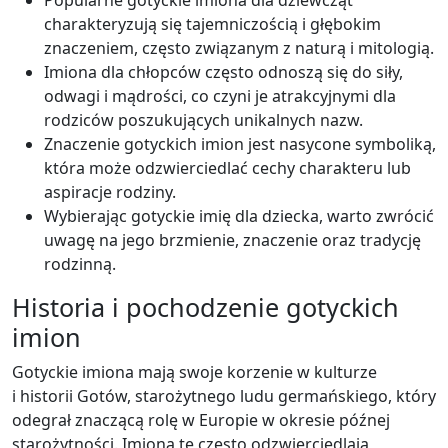
Popularne gotyckie imiona dla dziewcząt
charakteryzują się tajemniczością i głębokim
znaczeniem, często związanym z naturą i mitologią.
Imiona dla chłopców często odnoszą się do siły,
odwagi i mądrości, co czyni je atrakcyjnymi dla
rodziców poszukujących unikalnych nazw.
Znaczenie gotyckich imion jest nasycone symboliką,
która może odzwierciedlać cechy charakteru lub
aspiracje rodziny.
Wybierając gotyckie imię dla dziecka, warto zwrócić
uwagę na jego brzmienie, znaczenie oraz tradycję
rodzinną.
Historia i pochodzenie gotyckich
imion
Gotyckie imiona mają swoje korzenie w kulturze
i historii Gotów, starożytnego ludu germańskiego, który
odegrał znaczącą rolę w Europie w okresie późnej
starożytności. Imiona te często odzwierciedlają