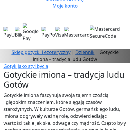
Moje konto
Sklep gotycki i ezoteryczny
|
Dziennik
|
Gotyckie
imiona – tradycja ludu Gotów
Gotyk jako styl bycia
Gotyckie imiona – tradycja ludu
Gotów
Gotyckie imiona fascynują swoją tajemniczością
i głębokim znaczeniem, które sięgają czasów
starożytnych. W kulturze Gotów, germańskiego ludu,
imiona odgrywały ważną rolę, odzwierciedlając
wartości takie jak siła, odwaga czy mądrość. Często były