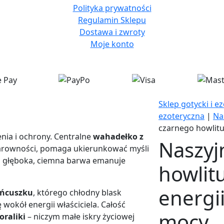
Polityka prywatności
Regulamin Sklepu
Dostawa i zwroty
Moje konto
Sklep gotycki i e
ezoteryczna
|
Na
czarnego howlitu
nia i ochrony. Centralne
wahadełko z
Naszyj
klarowności, pomaga ukierunkować myśli
o głęboka, ciemna barwa emanuje
howlit
energi
ańcuszku
, którego chłodny blask
 wokół energii właściciela. Całość
mocy
oraliki
– niczym małe iskry życiowej