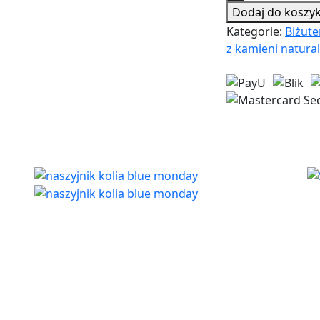
Dodaj do koszy
howlitu
–
Kategorie:
Biżute
wahadełko
z kamieni natura
energii
i
wewnętrznej
mocy