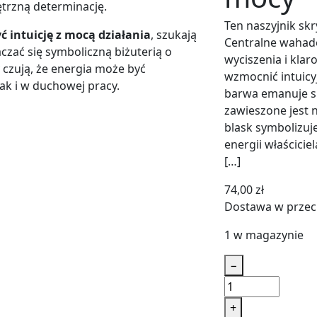
trzną determinację.
Ten naszyjnik skr
ć intuicję z mocą działania
, szukają
Centralne wahade
czać się symboliczną biżuterią o
wyciszenia i kla
y czują, że energia może być
wzmocnić intuicy
ak i w duchowej pracy.
barwa emanuje sp
zawieszone jest 
blask symbolizuje
energii właścicie
[…]
74,00
zł
Dostawa w przeci
1 w magazynie
ilość
−
Naszyjnik
z
+
czarnego