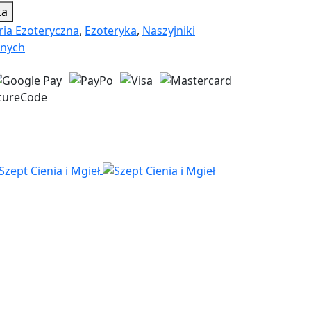
ka
ria Ezoteryczna
,
Ezoteryka
,
Naszyjniki
lnych