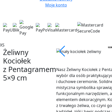
Moje konto
XS
Żeliwny
Kociołek
z Pentagramem
Nasz Żeliwny Kociołek z Pen
wybór dla osób praktykującyc
5×9 cm
i duchowe ceremonie. Solidn
mistyczna symbolika sprawiają
funkcjonalnym narzędziem, 
elementem dekoracyjnym. Koc
z trwałego żeliwa, co czyni g
kadzideł, ziół i żywic podczas