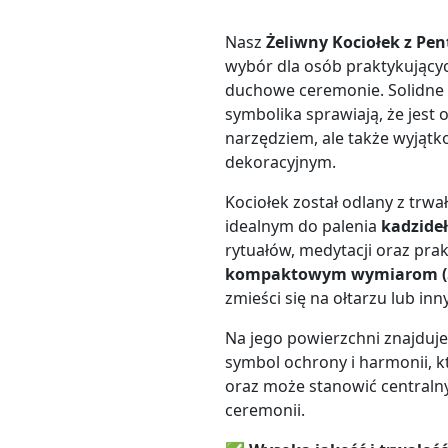
Nasz
Żeliwny Kociołek z P
wybór dla osób praktykującyc
duchowe ceremonie. Solidne
symbolika sprawiają, że jest 
narzędziem, ale także wyją
dekoracyjnym.
Kociołek został odlany z trw
idealnym do palenia
kadzideł,
rytuałów, medytacji oraz prak
kompaktowym wymiarom (
zmieści się na ołtarzu lub in
Na jego powierzchni znajduje
symbol ochrony i harmonii, k
oraz może stanowić centraln
ceremonii.