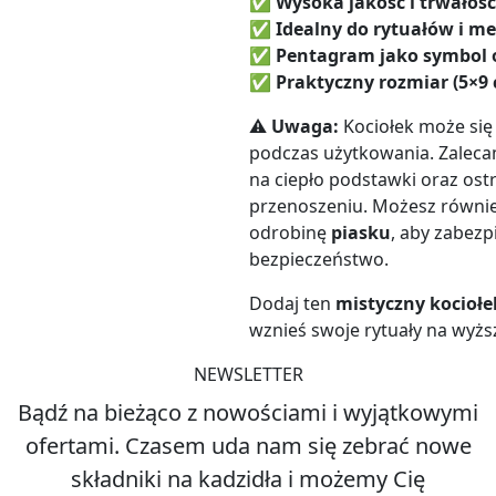
✅
Wysoka jakość i trwałość
✅
Idealny do rytuałów i me
✅
Pentagram jako symbol
✅
Praktyczny rozmiar (5×9
⚠
Uwaga:
Kociołek może si
podczas użytkowania. Zalec
na ciepło podstawki oraz ost
przenoszeniu. Możesz równi
odrobinę
piasku
, aby zabezp
bezpieczeństwo.
Dodaj ten
mistyczny kociołe
wznieś swoje rytuały na wyż
NEWSLETTER
Bądź na bieżąco z nowościami i wyjątkowymi
ofertami. Czasem uda nam się zebrać nowe
składniki na kadzidła i możemy Cię