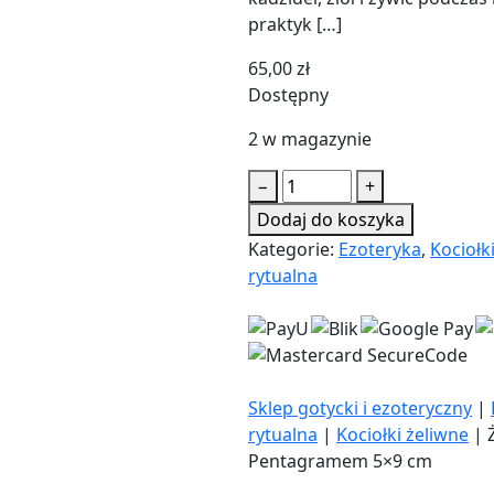
praktyk […]
65,00
zł
Dostępny
2 w magazynie
ilość
−
+
Żeliwny
Dodaj do koszyka
Kociołek
Kategorie:
Ezoteryka
,
Kociołk
z
rytualna
Pentagramem
5x9
cm
Sklep gotycki i ezoteryczny
|
rytualna
|
Kociołki żeliwne
|
Pentagramem 5×9 cm