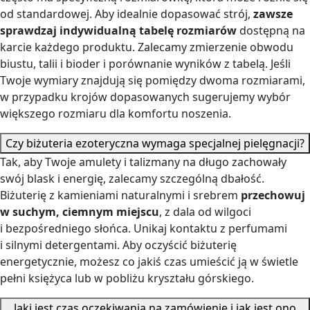
od standardowej. Aby idealnie dopasować strój,
zawsze
sprawdzaj indywidualną tabelę rozmiarów
dostępną na
karcie każdego produktu. Zalecamy zmierzenie obwodu
biustu, talii i bioder i porównanie wyników z tabelą. Jeśli
Twoje wymiary znajdują się pomiędzy dwoma rozmiarami,
w przypadku krojów dopasowanych sugerujemy wybór
większego rozmiaru dla komfortu noszenia.
Czy biżuteria ezoteryczna wymaga specjalnej pielęgnacji?
Tak, aby Twoje amulety i talizmany na długo zachowały
swój blask i energię, zalecamy szczególną dbałość.
Biżuterię z kamieniami naturalnymi i srebrem
przechowuj
w suchym, ciemnym miejscu
, z dala od wilgoci
i bezpośredniego słońca. Unikaj kontaktu z perfumami
i silnymi detergentami. Aby oczyścić biżuterię
energetycznie, możesz co jakiś czas umieścić ją w świetle
pełni księżyca lub w pobliżu kryształu górskiego.
Jaki jest czas oczekiwania na zamówienie i jak jest ono