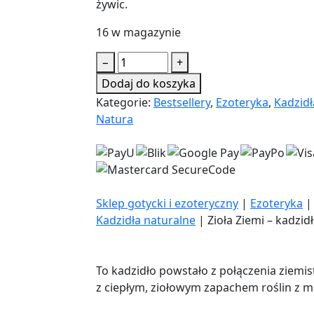
żywic.
16 w magazynie
ilość
−
+
Zioła
Dodaj do koszyka
Ziemi
Kategorie:
Bestsellery
,
Ezoteryka
,
Kadzidł
-
Natura
kadzidło
stożkowe
Sklep gotycki i ezoteryczny
|
Ezoteryka
Kadzidła naturalne
|
Zioła Ziemi – kadzi
To kadzidło powstało z połączenia ziemis
z ciepłym, ziołowym zapachem roślin z 