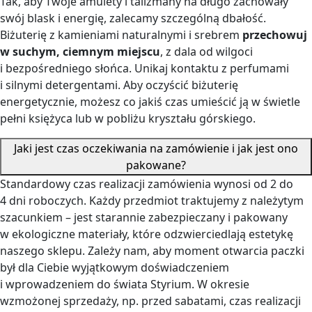
Tak, aby Twoje amulety i talizmany na długo zachowały
swój blask i energię, zalecamy szczególną dbałość.
Biżuterię z kamieniami naturalnymi i srebrem
przechowuj
w suchym, ciemnym miejscu
, z dala od wilgoci
i bezpośredniego słońca. Unikaj kontaktu z perfumami
i silnymi detergentami. Aby oczyścić biżuterię
energetycznie, możesz co jakiś czas umieścić ją w świetle
pełni księżyca lub w pobliżu kryształu górskiego.
Jaki jest czas oczekiwania na zamówienie i jak jest ono
pakowane?
Standardowy czas realizacji zamówienia wynosi od 2 do
4 dni roboczych. Każdy przedmiot traktujemy z należytym
szacunkiem – jest starannie zabezpieczany i pakowany
w ekologiczne materiały, które odzwierciedlają estetykę
naszego sklepu. Zależy nam, aby moment otwarcia paczki
był dla Ciebie wyjątkowym doświadczeniem
i wprowadzeniem do świata Styrium. W okresie
wzmożonej sprzedaży, np. przed sabatami, czas realizacji