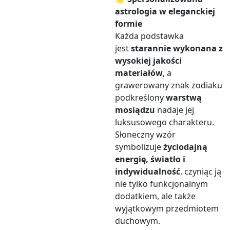
astrologia w eleganckiej
formie
Każda podstawka
jest
starannie wykonana z
wysokiej jakości
materiałów
, a
grawerowany znak zodiaku
podkreślony
warstwą
mosiądzu
nadaje jej
luksusowego charakteru.
Słoneczny wzór
symbolizuje
życiodajną
energię, światło i
indywidualność
, czyniąc ją
nie tylko funkcjonalnym
dodatkiem, ale także
wyjątkowym przedmiotem
duchowym.