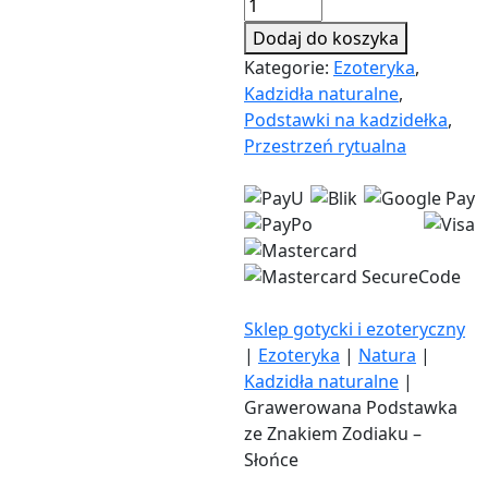
ilość
Grawerowana
Dodaj do koszyka
Podstawka
Kategorie:
Ezoteryka
,
ze
Kadzidła naturalne
,
Znakiem
Podstawki na kadzidełka
,
Zodiaku
Przestrzeń rytualna
–
Słońce
Sklep gotycki i ezoteryczny
|
Ezoteryka
|
Natura
|
Kadzidła naturalne
|
Grawerowana Podstawka
ze Znakiem Zodiaku –
Słońce