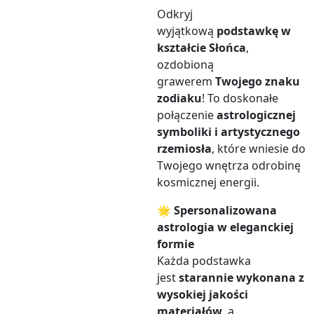
Odkryj
wyjątkową
podstawkę w
kształcie Słońca
,
ozdobioną
grawerem
Twojego znaku
zodiaku
! To doskonałe
połączenie
astrologicznej
symboliki i artystycznego
rzemiosła
, które wniesie do
Twojego wnętrza odrobinę
kosmicznej energii.
🌟
Spersonalizowana
astrologia w eleganckiej
formie
Każda podstawka
jest
starannie wykonana z
wysokiej jakości
materiałów
, a