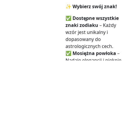
✨
Wybierz swój znak!
✅
Dostępne wszystkie
znaki zodiaku
– Każdy
wzór jest unikalny i
dopasowany do
astrologicznych cech.
✅
Mosiężna powłoka
–
Nadaje elegancji i pięknie
kontrastuje z drewnianą
podstawą.
✅
Symbolika Słońca
–
Reprezentuje
siłę,
witalność i osobisty
rozwój
.
✅
Stylowy i praktyczny
dodatek
– Idealny do
wnętrza, medytacji lub jako
wyjątkowy prezent