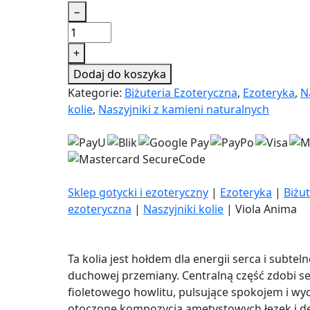
ilość
−
Viola
Anima
+
Dodaj do koszyka
Kategorie:
Biżuteria Ezoteryczna
,
Ezoteryka
,
N
kolie
,
Naszyjniki z kamieni naturalnych
Sklep gotycki i ezoteryczny
|
Ezoteryka
|
Biżut
ezoteryczna
|
Naszyjniki kolie
|
Viola Anima
Ta kolia jest hołdem dla energii serca i subtel
duchowej przemiany. Centralną część zdobi se
fioletowego howlitu, pulsujące spokojem i wy
otoczone kompozycją ametystowych łezek i de