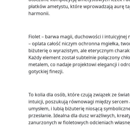
płatków ametystu, które wprowadzają aurę ta
harmonii.
Fiolet – barwa magii, duchowości i intuicyjnej
– oplata całość niczym ochronna mgiełka, two
biżuterię o wyrazistym, ale eterycznym charak
Każdy element został subtelnie połączony ch
metalem, co nadaje projektowi elegancji i odr
gotyckiej finezji.
To kolia dla osób, które czują związek ze świa
intuicji, poszukują równowagi między sercem 
umysłem, i lubią biżuterię niosącą symboliczn
przesłanie. Idealna dla dusz wrażliwych, kreat
zanurzonych w fioletowych odcieniach własnej