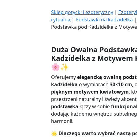
rytualna
|
Podstawki na kadzidełka
Podstawka pod Kadzidełka z Moty
Duża Owalna Podstawk
Kadzidełka z Motywem
🌸✨
Oferujemy
elegancką owalną pods
kadzidełka
o wymiarach
30×10 cm
,
pięknym motywem kwiatowym
, k
przestrzeni naturalny i świeży akcent
podstawka
łączy w sobie
funkcjonal
dodając każdemu wnętrzu subtelneg
harmonii.
🌟
Dlaczego warto wybrać naszą 
✅
Elegancki design
– Motyw kwiato