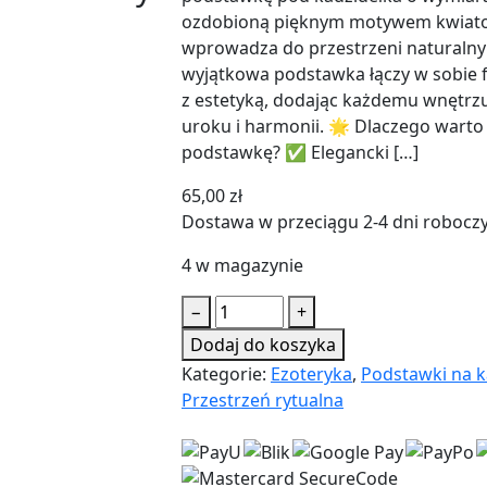
wyjątkowa podstawka łączy w sobie 
z estetyką, dodając każdemu wnętrz
uroku i harmonii. 🌟 Dlaczego warto
podstawkę? ✅ Elegancki […]
65,00
zł
Dostawa w przeciągu 2-4 dni robocz
4 w magazynie
ilość
−
+
Duża
Dodaj do koszyka
Owalna
Kategorie:
Ezoteryka
,
Podstawki na k
Podstawka
Przestrzeń rytualna
pod
Kadzidełka
z
Motywem
Kwiatowym
Sklep gotycki i ezoteryczny
|
Ezotery