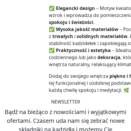
wzrok i wprowadza do pomieszczeni
spokoju i świeżości
.
✅
Wysoka jakość materiałów
– Po
z
trwałych
i
solidnych materiałów
,
stabilność kadzidełek i zapobiegają i
✅
Praktyczność i estetyka
– Idealn
codziennego lub jako
dekoracja
, kt
wnętrza naturalny, relaksujący klimat
Dodaj do swojego wnętrza
piękno i
tej funkcjonalnej i ozdobnej podstaw
każdą chwilę spokoju i medytacji. 🌿
NEWSLETTER
Bądź na bieżąco z nowościami i wyjątkowymi
ofertami. Czasem uda nam się zebrać nowe
składniki na kadzidła i możemy Cię
poinformować, że są do wzięcia. Czasem