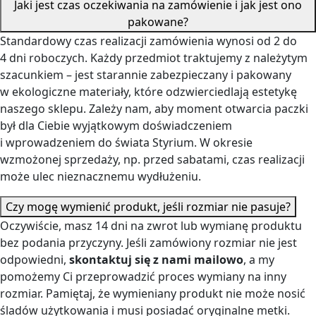
Standardowy czas realizacji zamówienia wynosi od 2 do
4 dni roboczych. Każdy przedmiot traktujemy z należytym
szacunkiem – jest starannie zabezpieczany i pakowany
w ekologiczne materiały, które odzwierciedlają estetykę
naszego sklepu. Zależy nam, aby moment otwarcia paczki
był dla Ciebie wyjątkowym doświadczeniem
i wprowadzeniem do świata Styrium. W okresie
wzmożonej sprzedaży, np. przed sabatami, czas realizacji
może ulec nieznacznemu wydłużeniu.
Czy mogę wymienić produkt, jeśli rozmiar nie pasuje?
Oczywiście, masz 14 dni na zwrot lub wymianę produktu
bez podania przyczyny. Jeśli zamówiony rozmiar nie jest
odpowiedni,
skontaktuj się z nami mailowo
, a my
pomożemy Ci przeprowadzić proces wymiany na inny
rozmiar. Pamiętaj, że wymieniany produkt nie może nosić
śladów użytkowania i musi posiadać oryginalne metki.
Dokładamy wszelkich starań, aby proces wymiany był jak
najszybszy i najprostszy.