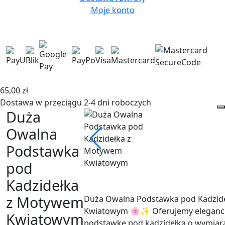
Moje konto
65,00
zł
Dostawa w przeciągu 2-4 dni roboczych
Duża
Owalna
Podstawka
pod
Duża Owalna Podstawka pod Kadzid
Kadzidełka
Kwiatowym 🌸✨ Oferujemy eleganc
z Motywem
podstawkę pod kadzidełka o wymiar
ozdobioną pięknym motywem kwiat
Kwiatowym
wprowadza do przestrzeni naturalny 