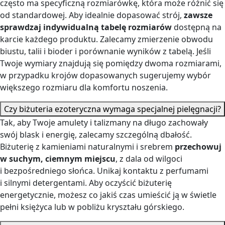
sprawdzaj indywidualną tabelę rozmiarów
dostępną na
karcie każdego produktu. Zalecamy zmierzenie obwodu
biustu, talii i bioder i porównanie wyników z tabelą. Jeśli
Twoje wymiary znajdują się pomiędzy dwoma rozmiarami,
w przypadku krojów dopasowanych sugerujemy wybór
większego rozmiaru dla komfortu noszenia.
Czy biżuteria ezoteryczna wymaga specjalnej pielęgnacji?
Tak, aby Twoje amulety i talizmany na długo zachowały
swój blask i energię, zalecamy szczególną dbałość.
Biżuterię z kamieniami naturalnymi i srebrem
przechowuj
w suchym, ciemnym miejscu
, z dala od wilgoci
i bezpośredniego słońca. Unikaj kontaktu z perfumami
i silnymi detergentami. Aby oczyścić biżuterię
energetycznie, możesz co jakiś czas umieścić ją w świetle
pełni księżyca lub w pobliżu kryształu górskiego.
Jaki jest czas oczekiwania na zamówienie i jak jest ono
pakowane?